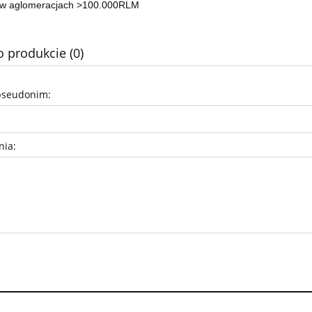
w aglomeracjach >100.000RLM
o produkcie (0)
pseudonim:
nia: