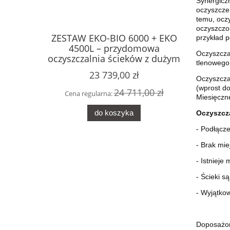
Synergicz
oczyszcze
temu, ocz
oczyszczo
ZESTAW EKO-BIO 6000 + EKO
ZESTAW
przykład 
4500L – przydomowa
280
Oczyszczal
oczyszczalnia ścieków z dużym
oczyszcz
tlenowego 
zbiornikiem retencyjnym
zbior
23 739,00 zł
Oczyszcza
(wprost do
24 711,00 zł
Cena regularna:
Cena r
Miesięczne
do koszyka
Oczyszcz
- Podłącze
- Brak mie
- Istnieje
- Ścieki s
- Wyjątko
Doposażon