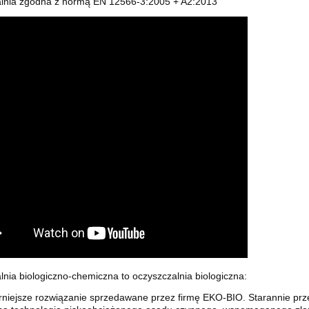
lnia zgodna z normą EN 12566-3:2005 + A2:2013
nia biologiczno-chemiczna to oczyszczalnia biologiczna:
rniejsze rozwiązanie sprzedawane przez firmę EKO-BIO. Starannie pr