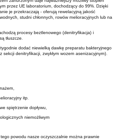
em zanurzonym daje najważniejszy możliwy stopień
nym przez UE laboratorium, dochodzący do 99%. Dzięki
ie je przekraczają - oferują rewelacyjną jakość
wodnych, studni chłonnych, rowów melioracyjnych lub na
O
ZESTAW EKO-BIO 2500 + EKO
ZESTAW EKO-B
1000L – przydomowa
2800L – p
achodzą procesy beztlenowego (denitryfikacja) i
ym
oczyszczalnia ścieków z
oczyszczalnia 
są tłuszcze.
przepompownią
zbiornikiem
13 237,00 zł
14 467
tygodnie dodać niewielką dawkę preparatu bakteryjnego
z sekcji denitryfikacji, zwykłym wozem asenizacyjnym).
13 717,00 zł
Cena regularna:
Cena regularna:
do koszyka
do ko
renażem,
lioracyjny itp.
we spiętrzenie dopływu,
kologicznych niemożliwym
Z tego powodu nasze oczyszczalnie można prawnie