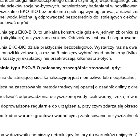
na technologia niskoobciążonego osadu czynnego, wspomaganego złoż
nia ścieków socjalno-bytowych, potwierdzony badaniami w notyfikowa
yszczalnie EKO-BIO bez problemu spełniają wymogi prawa, a nawet znan
nej wody. Można ją odprowadzać bezpośrednio do istniejących cieków 
 EKO-BIO 8000 + EKO
ZESTAW EKO-BIO 8000 + EK
podlewać ogród.
0L – przydomowa
4500L – przydomowa
nia typu EKO-BIO, to unikalna konstrukcja gdzie w jednym zbiorniku z
alnia ścieków z dużym
oczyszczalnia ścieków z duż
(nitryfikacja) oczyszczania ścieów. Oddzielany jest osad i separowane 
nikiem retencyjnym
zbiornikiem retencyjnym
27 048,00 zł
27 429,00 zł
lnia EKO-BIO działa praktycznie bezobsługowo. Wystarczy raz na dwa 
 muszli klozetowej), a raz na 9 miesięcy wybrać osad nadmierny (tylko 
27 774,00 zł
28 401,00 zł
egularna:
Cena regularna:
 koszty jej eksplatacji nie przekraczają kilkunastu złotych.
do koszyka
do koszyka
alnie typu EKO-BIO polecamy szczególnie stosować, gdy:
nie do istniejącej sieci kanalizacyjnej jest niemożliwe lub nieopłacalne,
jsca na zastosowanie metody tradycyjnej opartej o osadnik gnilny z d
 możliwość odprowadzenia oczyszczonej wody: ciek wodny, rzeka, rów me
ą doprowadzone regularnie do urządzenia, przy czym zdarza się okreso
wo trudne warunki gruntowo-wodne cynią zastosowanie oczyszczalni e
a w dozownik chemiczny netrailujący fosfory do warunków unijnych. 