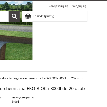
Zarejestruj się
Zaloguj się
Koszyk:
(pusty)
zalnia biologiczno-chemiczna EKO-BIOCh 8000l do 20 osób
zno-chemiczna EKO-BIOCh 8000l do 20 osób
ć:
na wyczerpaniu
:
5 dni